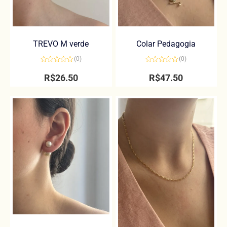
TREVO M verde
Colar Pedagogia
(0)
(0)
Avaliação
Avaliação
0
0
R$
26.50
R$
47.50
de
de
5
5