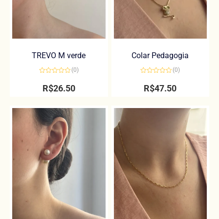
TREVO M verde
Colar Pedagogia
(0)
(0)
Avaliação
Avaliação
0
0
R$
26.50
R$
47.50
de
de
5
5