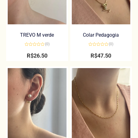
TREVO M verde
Colar Pedagogia
(0)
(0)
Avaliação
Avaliação
0
0
R$
26.50
R$
47.50
de
de
5
5