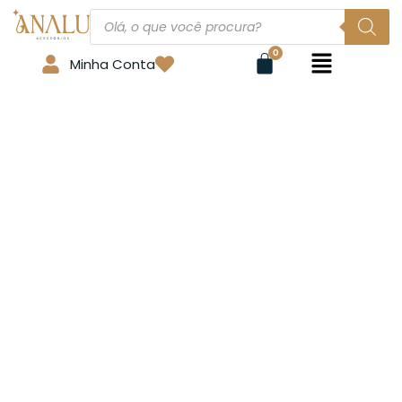
Minha Conta
Email:
Senha
Digite a sua senha cadastrada. Certifique-se de que inclui letras,
números e símbolos, conforme definido no momento do
cadastro.
Keep me signed in
Cadastre-se